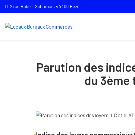
2 rue Robert Schuman, 44400 Rezé
Parution des indic
du 3ème 
Indice des loyers commerciaux 