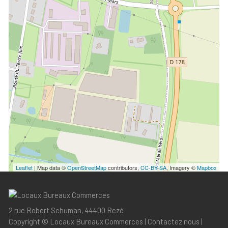
Leaflet
| Map data ©
OpenStreetMap
contributors,
CC-BY-SA
, Imagery ©
Mapbox
2 rue Robert Schuman, 44400 Rezé
Copyright ©
Locaux Bureaux Commerces
|
Contactez nous
|