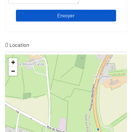
Envoyer
Location
+
−