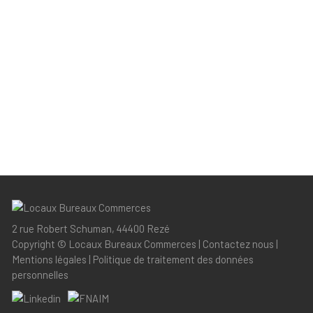
2 rue Robert Schuman, 44400 Rezé
Copyright ©
Locaux Bureaux Commerces
|
Contactez nous
|
Mentions légales
|
Politique de traitement des données
personnelles