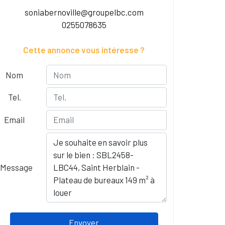
soniabernoville@groupelbc.com
0255078635
Cette annonce vous intéresse ?
Nom
Tel.
Email
Message
Envoyer