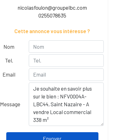
nicolasfoulon@groupelbc.com
0255078635
Cette annonce vous intéresse ?
Nom
Tel.
Email
Message
Envoyer