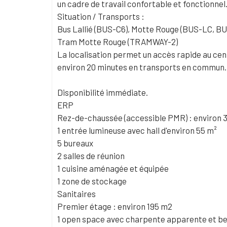
un cadre de travail confortable et fonctionnel
Situation / Transports :
Bus Lallié (BUS-C6), Motte Rouge (BUS-LC, B
Tram Motte Rouge (TRAMWAY-2)
La localisation permet un accès rapide au cent
environ 20 minutes en transports en commun.
Disponibilité immédiate.
ERP
Rez-de-chaussée (accessible PMR) : environ 
1 entrée lumineuse avec hall d'environ 55 m²
5 bureaux
2 salles de réunion
1 cuisine aménagée et équipée
1 zone de stockage
Sanitaires
Premier étage : environ 195 m2
1 open space avec charpente apparente et bel