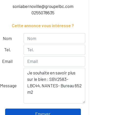
soniabernoville@groupelbc.com
0255078635
Cette annonce vous intéresse ?
Nom
Tel.
Email
Message
Envoyer